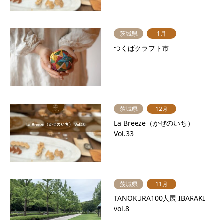
茨城県
1月
つくばクラフト市
茨城県
12月
La Breeze（かぜのいち）
Vol.33
茨城県
11月
TANOKURA100人展 IBARAKI
vol.8