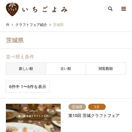
検索
クラフトフェア紹介
茨城県
茨城県
並べ替え条件
新しい順
古い順
閲覧数順
6件中 1〜6件を表示
茨城県
3月
第10回 茨城クラフトフェア