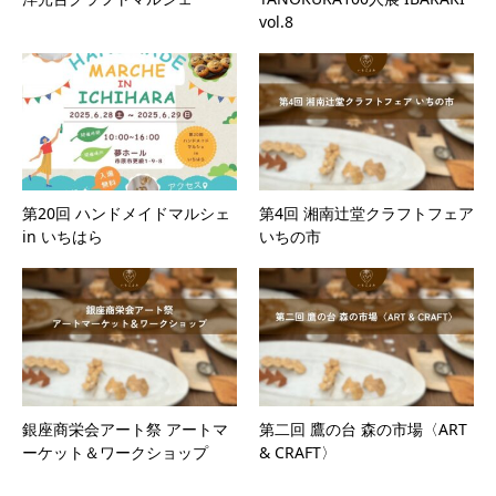
vol.8
第20回 ハンドメイドマルシェ
第4回 湘南辻堂クラフトフェア
in いちはら
いちの市
銀座商栄会アート祭 アートマ
第二回 鷹の台 森の市場〈ART
ーケット＆ワークショップ
& CRAFT〉