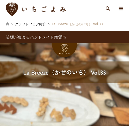
検索
クラフトフェア紹介
La Breeze（かぜのいち） Vol.33
笑顔が集まるハンドメイド雑貨市