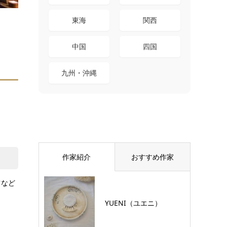
東海
関西
中国
四国
九州・沖縄
作家紹介
おすすめ作家
ツなど
YUENI（ユエニ）