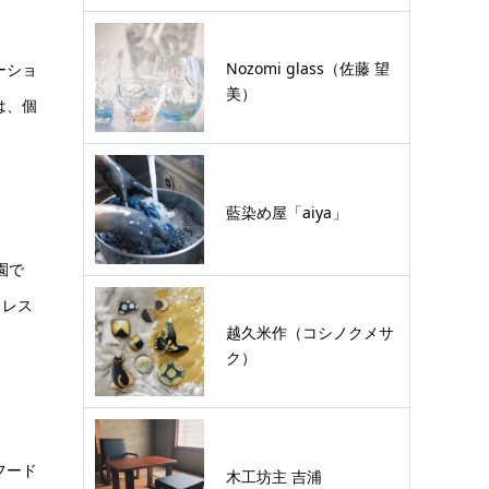
Nozomi glass（佐藤 望
ーショ
美）
は、個
藍染め屋「aiya」
園で
＆レス
越久米作（コシノクメサ
ク）
フード
木工坊主 吉浦