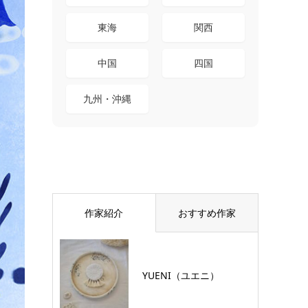
東海
関西
中国
四国
九州・沖縄
作家紹介
おすすめ作家
YUENI（ユエニ）