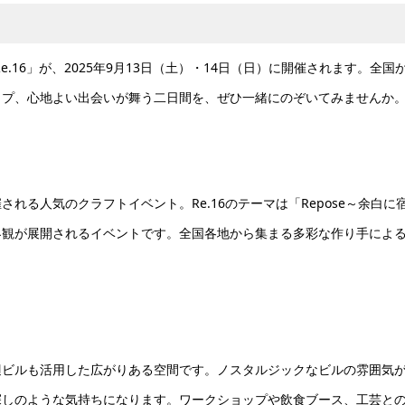
.16」が、2025年9月13日（土）・14日（日）に開催されます。全国
ップ、心地よい出会いが舞う二日間を、ぜひ一緒にのぞいてみませんか
れる人気のクラフトイベント。Re.16のテーマは「Repose～余白に
界観が展開されるイベントです。全国各地から集まる多彩な作り手によ
辺ビルも活用した広がりある空間です。ノスタルジックなビルの雰囲気
探しのような気持ちになります。ワークショップや飲食ブース、工芸と