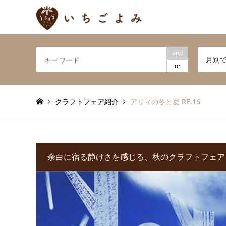
and
月別
or
クラフトフェア紹介
アリィの冬と夏 RE.16
余白に宿る静けさを感じる、秋のクラフトフェア