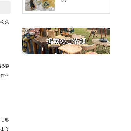
ク）
から集
。
掲載のご依頼
宿る静
る作品
が心地
の出会