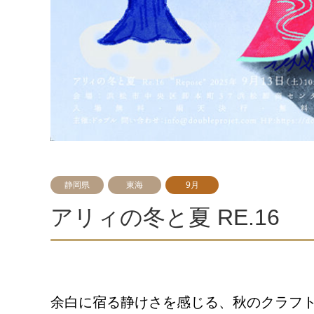
静岡県
東海
9月
アリィの冬と夏 RE.16
余白に宿る静けさを感じる、秋のクラフ