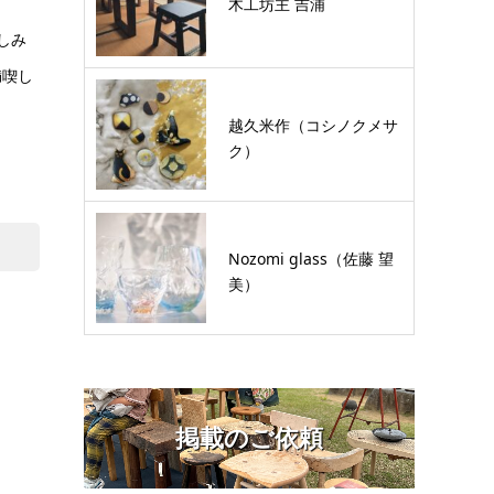
木工坊主 吉浦
しみ
満喫し
越久米作（コシノクメサ
ク）
Nozomi glass（佐藤 望
美）
掲載のご依頼