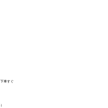
」下車すぐ
料）