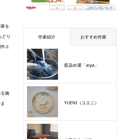
作家を
ろどり
作家紹介
おすすめ作家
制作エ
藍染め屋「aiya」
わる施
YUENI（ユエニ）
いま