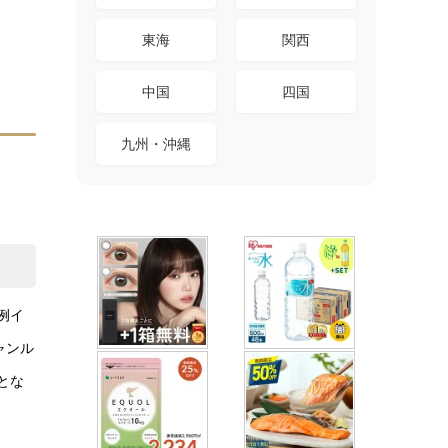
東海
関西
中国
四国
九州・沖縄
例イ
ャンル
とな