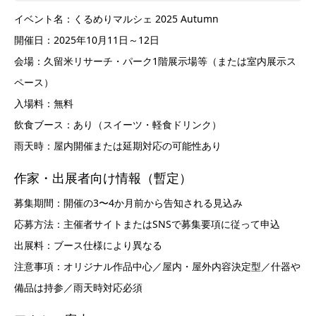
イベント名：くるめりマルシェ 2025 Autumn
開催日：2025年10月11日～12日
会場：久留米リサーチ・パーク1階展示場等（または室内展示ス
ペース）
入場料：無料
飲食ブース：あり（スイーツ・軽食ドリンク）
雨天時：屋内開催または延期対応の可能性あり
作家・出展者向け情報（暫定）
募集期間：開催の3〜4か月前から告知される見込み
応募方法：主催者サイトまたはSNSで募集要項に従って申込
出展料：ブース仕様により異なる
注意事項：オリジナル作品中心／屋内・屋外内容決定型／什器や
備品は持参／雨天時対応必須