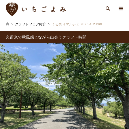
検索
クラフトフェア紹介
くるめりマルシェ 2025 Autumn
久留米で秋風感じながら出会うクラフト時間