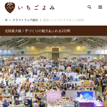
検索
クラフトフェア紹介
金沢ハンドメイドマルシェ2025
北陸最大級！手づくりの魅力あふれる2日間
2
3
4
5