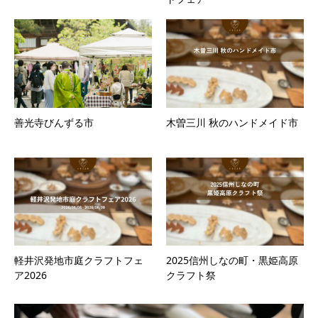
善光寺びんずる市
木曽三川 秋のハンドメイド市
軽井沢発地市庭クラフトフェ
2025信州しなの町・黒姫高原
ア2026
クラフト祭