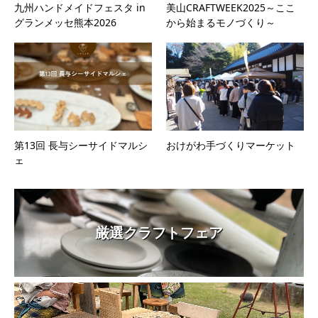
九州ハンドメイドフェスタ in
美山CRAFTWEEK2025～ここ
グランメッセ熊本2026
から始まるモノづくり～
第13回 長与シーサイドマルシ
おけがわ手づくりマーケット
ェ
厳選クラフトフェア