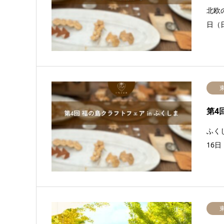
北欧
日（
第4
ふく
16