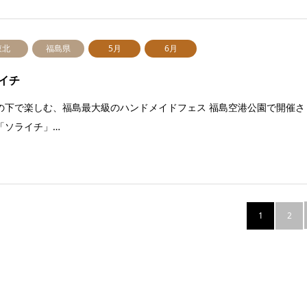
東北
福島県
5月
6月
イチ
の下で楽しむ、福島最大級のハンドメイドフェス 福島空港公園で開催さ
「ソライチ」…
1
2