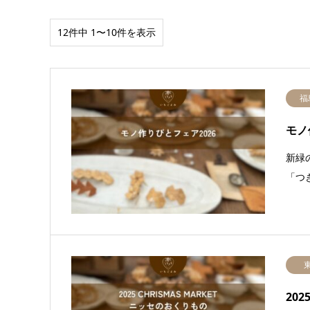
12件中 1〜10件を表示
福
モノ
新緑
「つ
202