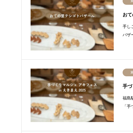
おて
手し
バザ
手づ
福島
「手