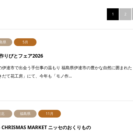
1
2
島県
5月
作りびとフェア2026
の伊達市で出会う手仕事の温もり 福島県伊達市の豊かな自然に囲まれた
きだて花工房」にて、今年も「モノ作…
東北
福島県
11月
5 CHRISMAS MARKET ニッセのおくりもの