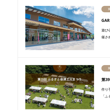
GAR
遊び
催され
第3
作り
「ふ