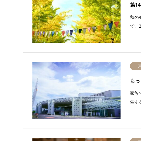
第14
秋の
で、2
もっ
家族
催す