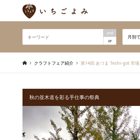
and
月別
or
クラフトフェア紹介
第14回 あづま Teshi-got 市場
秋の並木道を彩る手仕事の祭典