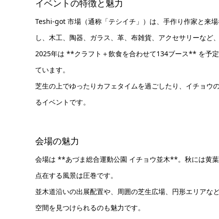
イベントの特徴と魅力
Teshi-got 市場（通称「テシイチ」）は、手作り作家
し、木工、陶器、ガラス、革、布雑貨、アクセサリーなど
2025年は **クラフト＋飲食を合わせて134ブース**
ています。
芝生の上でゆったりカフェタイムを過ごしたり、イチョウ
るイベントです。
会場の魅力
会場は **あづま総合運動公園 イチョウ並木**。秋には
点在する風景は圧巻です。
並木道沿いの出展配置や、周囲の芝生広場、円形エリアな
空間を見つけられるのも魅力です。