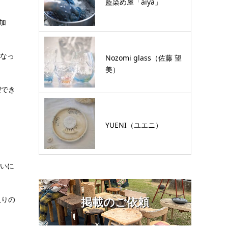
藍染め屋「aiya」
加
となっ
Nozomi glass（佐藤 望
美）
喫でき
YUENI（ユエニ）
沿いに
入りの
掲載のご依頼