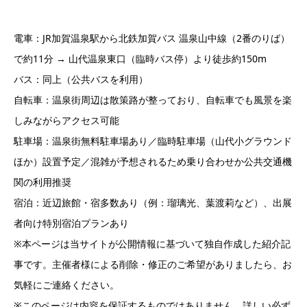
電車：JR加賀温泉駅から北鉄加賀バス 温泉山中線（2番のりば）
で約11分 → 山代温泉東口（臨時バス停）より徒歩約150m
バス：同上（公共バスを利用）
自転車：温泉街周辺は散策路が整っており、自転車でも風景を楽
しみながらアクセス可能
駐車場：温泉街無料駐車場あり／臨時駐車場（山代小グラウンド
ほか）設置予定／混雑が予想されるため乗り合わせか公共交通機
関の利用推奨
宿泊：近辺旅館・宿多数あり（例：瑠璃光、葉渡莉など）、出展
者向け特別宿泊プランあり
※本ページは当サイトが公開情報に基づいて独自作成した紹介記
事です。主催者様による削除・修正のご希望がありましたら、お
気軽にご連絡ください。
※このページは内容を保証するものではありません。詳しい必ず