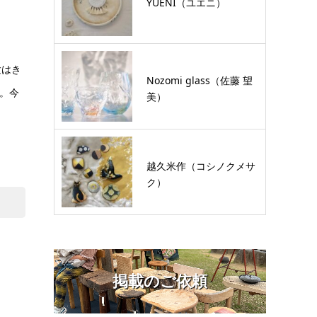
YUENI（ユエニ）
験はき
Nozomi glass（佐藤 望
。今
美）
越久米作（コシノクメサ
ク）
掲載のご依頼