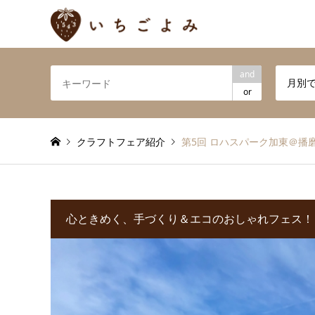
and
月別
or
クラフトフェア紹介
第5回 ロハスパーク加東＠播
心ときめく、手づくり＆エコのおしゃれフェス！