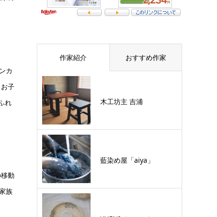
作家紹介
おすすめ作家
ンカ
、お子
木工坊主 吉浦
ふれ
藍染め屋「aiya」
の移動
家族