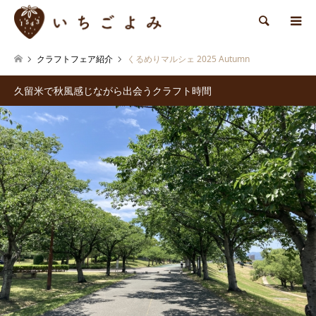
検索
クラフトフェア紹介
くるめりマルシェ 2025 Autumn
久留米で秋風感じながら出会うクラフト時間