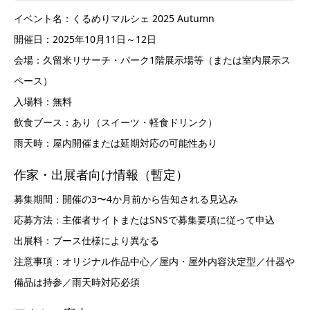
イベント名：くるめりマルシェ 2025 Autumn
開催日：2025年10月11日～12日
会場：久留米リサーチ・パーク1階展示場等（または室内展示ス
ペース）
入場料：無料
飲食ブース：あり（スイーツ・軽食ドリンク）
雨天時：屋内開催または延期対応の可能性あり
作家・出展者向け情報（暫定）
募集期間：開催の3〜4か月前から告知される見込み
応募方法：主催者サイトまたはSNSで募集要項に従って申込
出展料：ブース仕様により異なる
注意事項：オリジナル作品中心／屋内・屋外内容決定型／什器や
備品は持参／雨天時対応必須