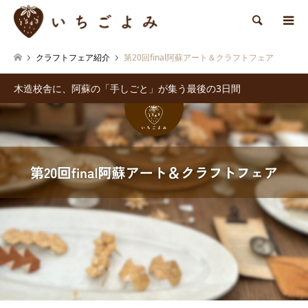
検索
クラフトフェア紹介
第20回final阿蘇アート＆クラフトフェア
木造校舎に、阿蘇の「手しごと」が集う最後の3日間