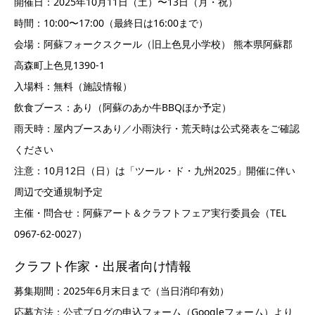
開催日：2025年10月11日（土）〜13日（月・祝）
時間：10:00〜17:00（最終日は16:00まで）
会場：阿蘇フォークスクール（旧上色見小学校） 熊本県阿蘇郡
高森町上色見1390-1
入場料：無料（施設情報）
飲食ブース：あり（阿蘇のあか牛BBQほか予定）
雨天時：屋内ブースあり／小雨決行・荒天時は公式発表をご確認
ください
注意：10月12日（日）は「ツール・ド・九州2025」開催に伴い
周辺で交通規制予定
主催・問合せ：阿蘇アート＆クラフトフェア実行委員会（TEL
0967-62-0027）
クラフト作家・出展者向け情報
募集期間：2025年6月末日まで（当日消印有効）
応募方法：公式ブログの申込フォーム（Googleフォーム）より