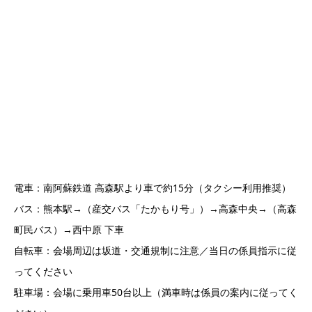
電車：南阿蘇鉄道 高森駅より車で約15分（タクシー利用推奨）
バス：熊本駅→（産交バス「たかもり号」）→高森中央→（高森
町民バス）→西中原 下車
自転車：会場周辺は坂道・交通規制に注意／当日の係員指示に従
ってください
駐車場：会場に乗用車50台以上（満車時は係員の案内に従ってく