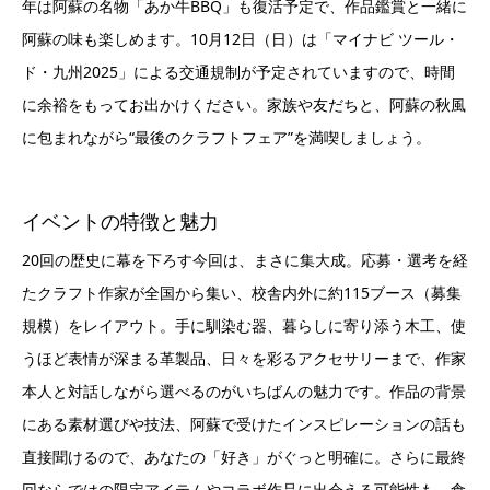
年は阿蘇の名物「あか牛BBQ」も復活予定で、作品鑑賞と一緒に
阿蘇の味も楽しめます。10月12日（日）は「マイナビ ツール・
ド・九州2025」による交通規制が予定されていますので、時間
に余裕をもってお出かけください。家族や友だちと、阿蘇の秋風
に包まれながら“最後のクラフトフェア”を満喫しましょう。
イベントの特徴と魅力
20回の歴史に幕を下ろす今回は、まさに集大成。応募・選考を経
たクラフト作家が全国から集い、校舎内外に約115ブース（募集
規模）をレイアウト。手に馴染む器、暮らしに寄り添う木工、使
うほど表情が深まる革製品、日々を彩るアクセサリーまで、作家
本人と対話しながら選べるのがいちばんの魅力です。作品の背景
にある素材選びや技法、阿蘇で受けたインスピレーションの話も
直接聞けるので、あなたの「好き」がぐっと明確に。さらに最終
回ならではの限定アイテムやコラボ作品に出会える可能性も。食