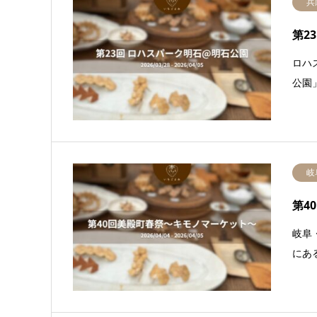
兵
第2
ロハ
公園
岐
第4
岐阜
にあ