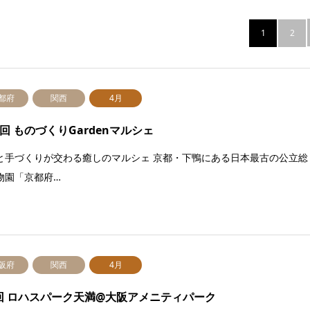
1
2
都府
関西
4月
3回 ものづくりGardenマルシェ
と手づくりが交わる癒しのマルシェ 京都・下鴨にある日本最古の公立総
物園「京都府…
阪府
関西
4月
回 ロハスパーク天満@大阪アメニティパーク