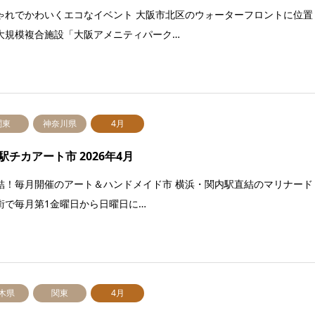
ゃれでかわいくエコなイベント 大阪市北区のウォーターフロントに位置
大規模複合施設「大阪アメニティパーク…
関東
神奈川県
4月
駅チカアート市 2026年4月
結！毎月開催のアート＆ハンドメイド市 横浜・関内駅直結のマリナード
街で毎月第1金曜日から日曜日に…
木県
関東
4月