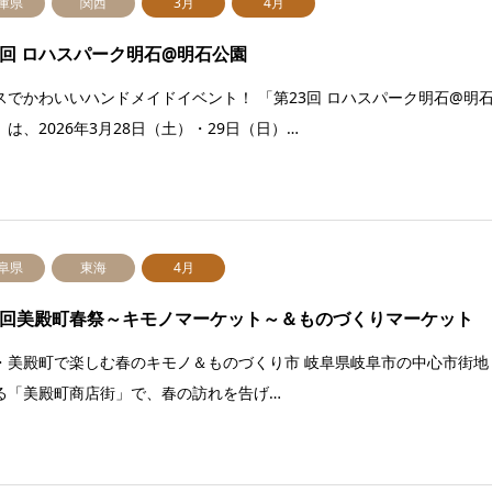
庫県
関西
3月
4月
3回 ロハスパーク明石@明石公園
スでかわいいハンドメイドイベント！ 「第23回 ロハスパーク明石@明
」は、2026年3月28日（土）・29日（日）…
阜県
東海
4月
0回美殿町春祭～キモノマーケット～＆ものづくりマーケット
・美殿町で楽しむ春のキモノ＆ものづくり市 岐阜県岐阜市の中心市街地
る「美殿町商店街」で、春の訪れを告げ…