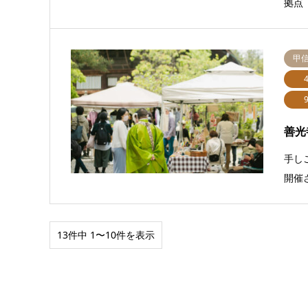
拠点
甲
善光
手し
開催
13件中 1〜10件を表示