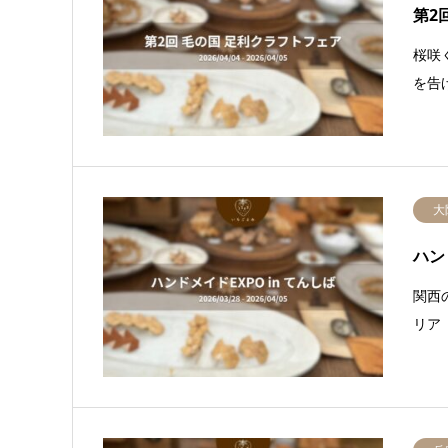
第2
桜咲
を告
大
ハン
関西
リア