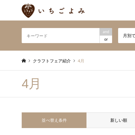
and
月別
or
クラフトフェア紹介
4月
4月
並べ替え条件
新しい順