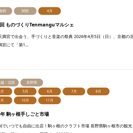
都府
関西
4月
3回 ものづくりTenmanguマルシェ
天満宮で出会う、手づくりと音楽の祭典 2026年4月5日（日）、京都の
満宮にて「第1…
信越・北陸
長野県
4月
5月
6月
7月
8月
9月
10月
11月
26年 駒ヶ根手しごと市場
制でいつでも自由に出店！駒ヶ根のクラフト市場 長野県駒ヶ根市の観光