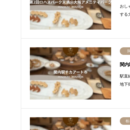
おし
する
関内
駅直
地下
栃