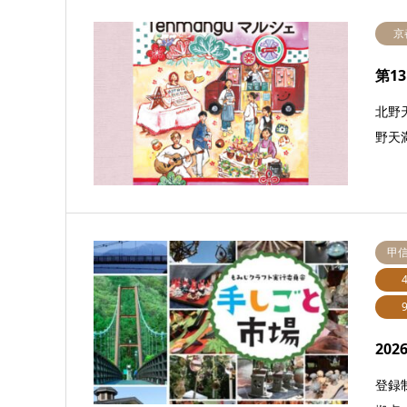
京
第1
北野
野天
甲
20
登録