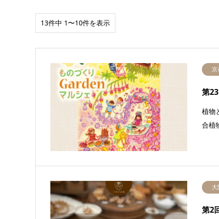
13件中 1〜10件を表示
京
第2
植物
合植
大
第2