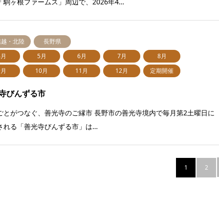
「駒ヶ根ファームス」周辺で、2026年4…
信越・北陸
長野県
4月
5月
6月
7月
8月
9月
10月
11月
12月
定期開催
寺びんずる市
ごとがつなぐ、善光寺のご縁市 長野市の善光寺境内で毎月第2土曜日に
される「善光寺びんずる市」は…
1
2