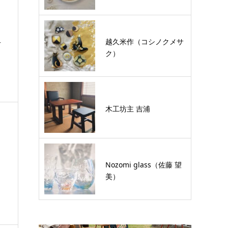
越久米作（コシノクメサ
石
ク）
木工坊主 吉浦
Nozomi glass（佐藤 望
美）