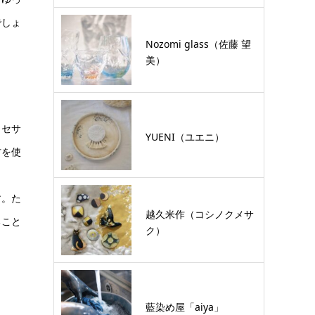
でしょ
Nozomi glass（佐藤 望
美）
クセサ
YUENI（ユエニ）
材を使
す。た
越久米作（コシノクメサ
ること
ク）
藍染め屋「aiya」