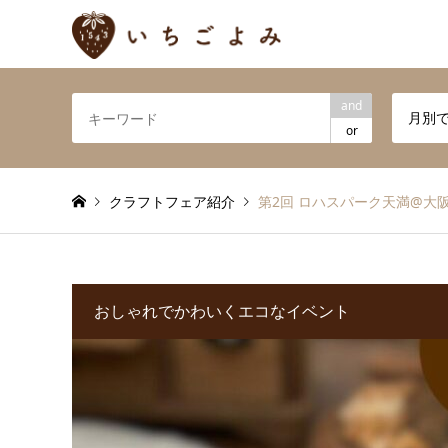
and
月別
or
クラフトフェア紹介
第2回 ロハスパーク天満@大
おしゃれでかわいくエコなイベント