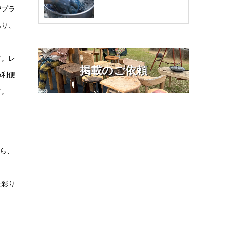
Pプラ
あり、
す。レ
掲載のご依頼
の利便
す。
ら、
た彩り