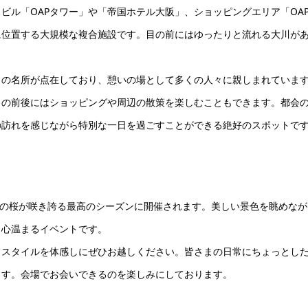
ビル「OAPタワー」や「帝国ホテル大阪」、ショッピングエリア「OA
に位置する大規模な複合施設です。目の前にはゆったりと流れる大川が
くの名所が点在しており、憩いの場として多くの人々に親しまれていま
トの前後にはショッピングや周辺の散策を楽しむこともできます。都会
の訪れを感じながら特別な一日を過ごすことができる絶好のスポットで
春の桜が咲き誇る最高のシーズンに開催されます。美しい景色を眺めなが
、心温まるイベントです。
フスタイルを体感しにぜひお越しください。皆さまの日常にちょっとし
ます。会場でお会いできるのを楽しみにしております。