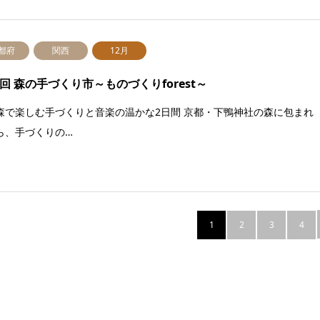
都府
関西
12月
2回 森の手づくり市～ものづくりforest～
森で楽しむ手づくりと音楽の温かな2日間 京都・下鴨神社の森に包まれ
ら、手づくりの…
1
2
3
4