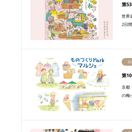
第5
世界
2日
京
第1
京都
の梅