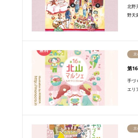
北野
野天
京
第1
手づ
エリ
京