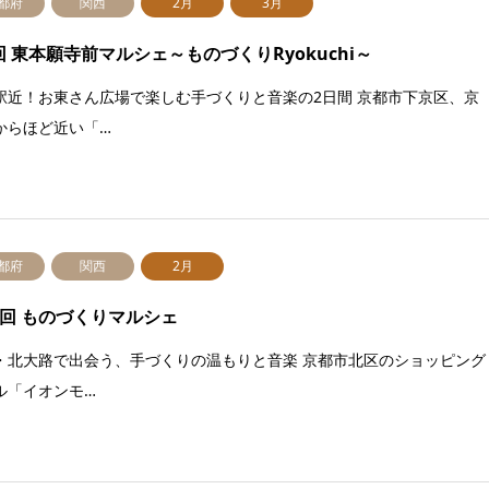
都府
関西
2月
3月
回 東本願寺前マルシェ～ものづくりRyokuchi～
駅近！お東さん広場で楽しむ手づくりと音楽の2日間 京都市下京区、京
からほど近い「…
都府
関西
2月
5回 ものづくりマルシェ
・北大路で出会う、手づくりの温もりと音楽 京都市北区のショッピング
ル「イオンモ…