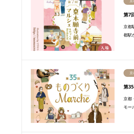
京
第7
京都
都駅
京
第3
京都
モー