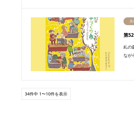
京
第5
糺の
なが
34件中 1〜10件を表示