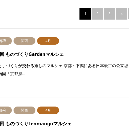
1
2
3
4
都府
関西
4月
3回 ものづくりGardenマルシェ
と手づくりが交わる癒しのマルシェ 京都・下鴨にある日本最古の公立総
物園「京都府…
都府
関西
4月
3回 ものづくりTenmanguマルシェ