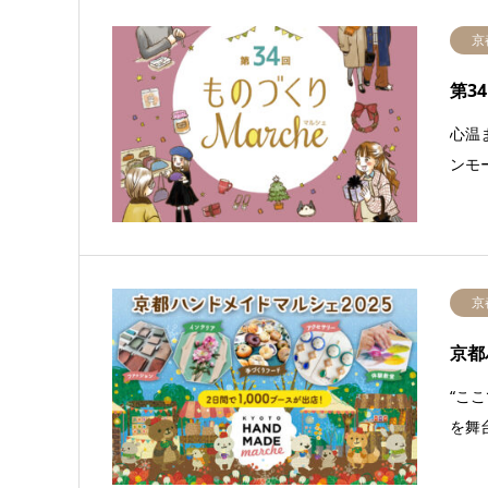
京
第3
心温
ンモ
京
京都
“こ
を舞