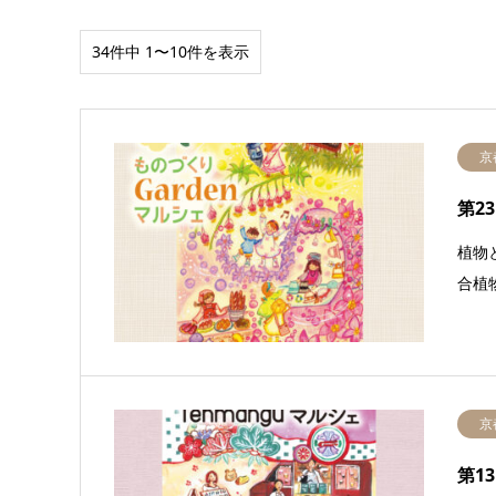
34件中 1〜10件を表示
京
第2
植物
合植
京
第1