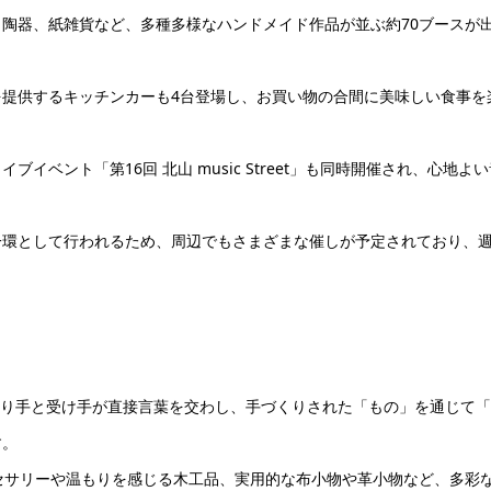
陶器、紙雑貨など、多種多様なハンドメイド作品が並ぶ約70ブースが
提供するキッチンカーも4台登場し、お買い物の合間に美味しい食事を
ベント「第16回 北山 music Street」も同時開催され、心地よ
一環として行われるため、周辺でもさまざまな催しが予定されており、
、作り手と受け手が直接言葉を交わし、手づくりされた「もの」を通じて
す。
セサリーや温もりを感じる木工品、実用的な布小物や革小物など、多彩