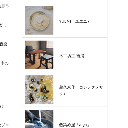
出展予
YUENI（ユエニ）
楽し
い音楽
木工坊主 吉浦
週末の
越久米作（コシノクメサ
ク）
「ひ
なジャ
藍染め屋「aiya」