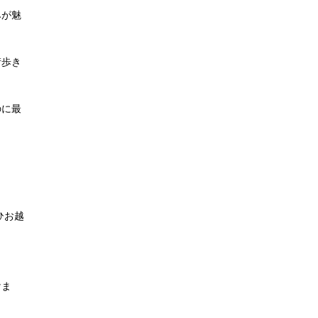
みが魅
街歩き
のに最
ひお越
けま