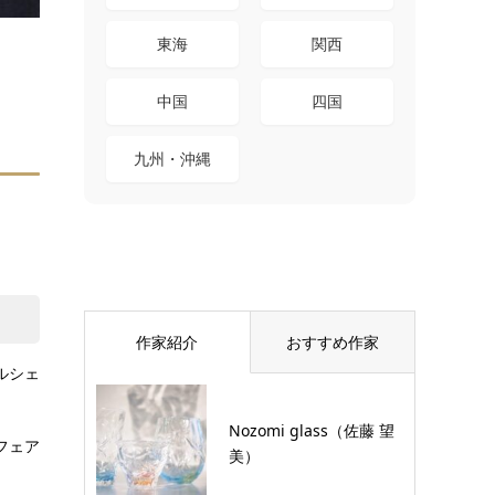
東海
関西
中国
四国
九州・沖縄
作家紹介
おすすめ作家
ルシェ
Nozomi glass（佐藤 望
フェア
美）