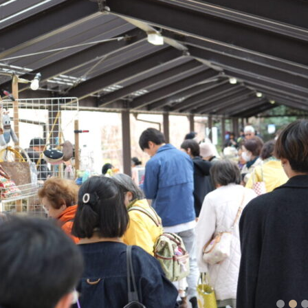
1
2
3
4