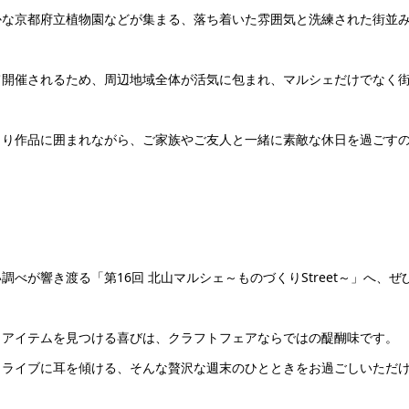
かな京都府立植物園などが集まる、落ち着いた雰囲気と洗練された街並
て開催されるため、周辺地域全体が活気に包まれ、マルシェだけでなく
くり作品に囲まれながら、ご家族やご友人と一緒に素敵な休日を過ごす
べが響き渡る「第16回 北山マルシェ～ものづくりStreet～」へ、ぜ
りアイテムを見つける喜びは、クラフトフェアならではの醍醐味です。
トライブに耳を傾ける、そんな贅沢な週末のひとときをお過ごしいただ