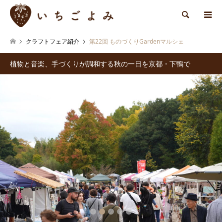
検索
クラフトフェア紹介
第22回 ものづくりGardenマルシェ
植物と音楽、手づくりが調和する秋の一日を京都・下鴨で
2
3
4
5