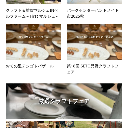
クラフト＆雑貨マルシェINベ
パークセンターハンドメイド
ルファーム～First マルシェ～
市2025秋
おての里テシゴトバザール
第18回 SETO品野クラフトフ
ェア
厳選クラフトフェア