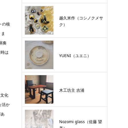
越久米作（コシノクメサ
トの核
ク）
。ま
演奏
天時は
YUENI（ユエニ）
木工坊主 吉浦
し文化
を活か
があ
Nozomi glass（佐藤 望