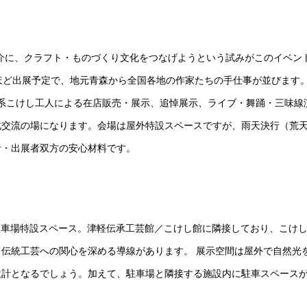
媒介に、クラフト・ものづくり文化をつなげようという試みがこのイベン
ほど出展予定で、地元青森から全国各地の作家たちの手仕事が並びます
、津軽系こけし工人による在店販売・展示、追悼展示、ライブ・舞踊・三味線
化交流の場になります。会場は屋外特設スペースですが、雨天決行（荒
者・出展者双方の安心材料です。
 の駐車場特設スペース。津軽伝承工芸館／こけし館に隣接しており、こけ
伝統工芸への関心を深める導線があります。 展示空間は屋外で自然光
設計となるでしょう。加えて、駐車場と隣接する施設内に駐車スペース