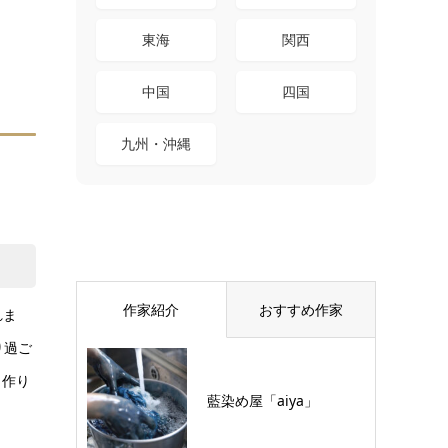
東海
関西
中国
四国
九州・沖縄
作家紹介
おすすめ作家
れま
り過ご
、作り
藍染め屋「aiya」