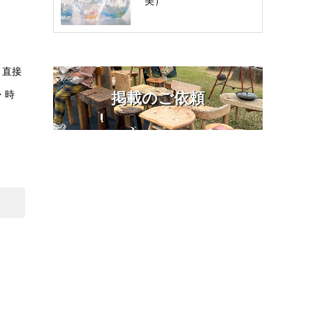
美）
と直接
・時
掲載のご依頼