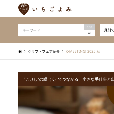
and
月別
or
クラフトフェア紹介
K-MEETING! 2025 秋
“こけし”の縁（K）でつながる、小さな手仕事と