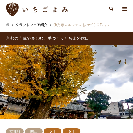
検索
クラフトフェア紹介
佛光寺マルシェ～ものづくりDay～
京都の寺院で楽しむ、手づくりと音楽の休日
京都府
関西
5月
6月