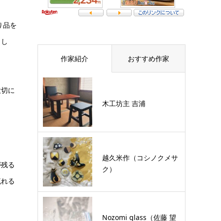
り品を
まし
作家紹介
おすすめ作家
大切に
木工坊主 吉浦
越久米作（コシノクメサ
が残る
ク）
流れる
Nozomi glass（佐藤 望