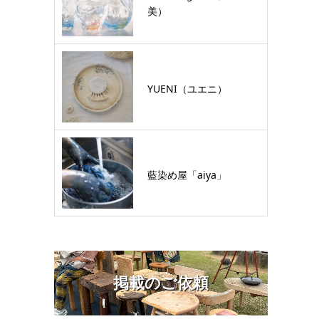
美）
YUENI（ユエニ）
藍染め屋「aiya」
掲載のご依頼