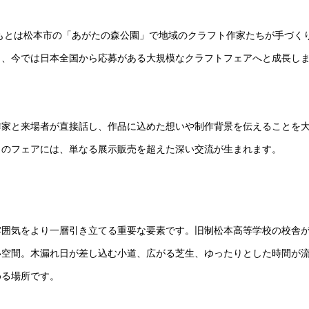
ともとは松本市の「あがたの森公園」で地域のクラフト作家たちが手づく
し、今では日本全国から応募がある大規模なクラフトフェアへと成長し
作家と来場者が直接話し、作品に込めた想いや制作背景を伝えることを
このフェアには、単なる展示販売を超えた深い交流が生まれます。
雰囲気をより一層引き立てる重要な要素です。旧制松本高等学校の校舎
い空間。木漏れ日が差し込む小道、広がる芝生、ゆったりとした時間が
める場所です。