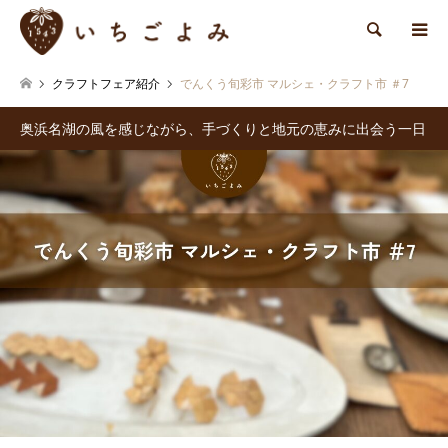
検索
クラフトフェア紹介
でんくう旬彩市 マルシェ・クラフト市 ＃7
奥浜名湖の風を感じながら、手づくりと地元の恵みに出会う一日