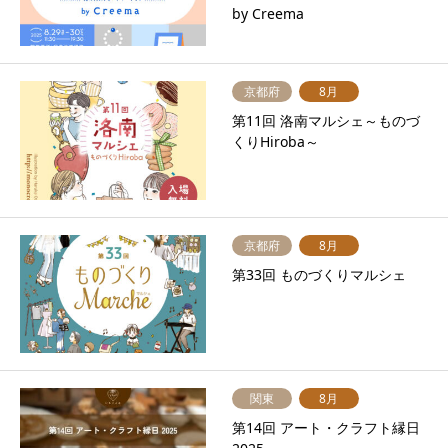
by Creema
京都府
8月
第11回 洛南マルシェ～ものづ
くりHiroba～
京都府
8月
第33回 ものづくりマルシェ
関東
8月
第14回 アート・クラフト縁日