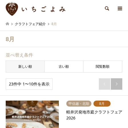
検索
クラフトフェア紹介
8月
8月
並べ替え条件
新しい順
古い順
閲覧数順
23件中 1〜10件を表示


甲信越・北陸
8月
軽井沢発地市庭クラフトフェア
2026