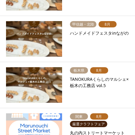
甲信越・北陸
8月
ハンドメイドフェスタinながの
栃木県
8月
TANOKURAくらしのマルシェ×
栃木の工務店 vol.5
関東
8月
厳選クラフトフェア
丸の内ストリートマーケット