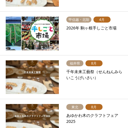
甲信越・北陸
4月
2026年 駒ヶ根手しごと市場
福井県
8月
千年未来工藝祭（せんねんみら
いこうげいさい）
東北
8月
あゆかわ木のクラフトフェア
2025