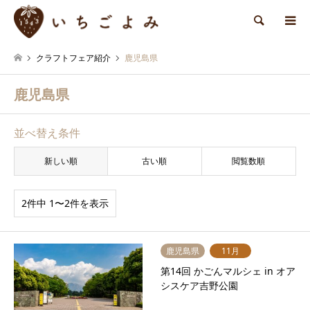
検索
クラフトフェア紹介
鹿児島県
鹿児島県
並べ替え条件
新しい順
古い順
閲覧数順
2件中 1〜2件を表示
鹿児島県
11月
第14回 かごんマルシェ in オア
シスケア吉野公園