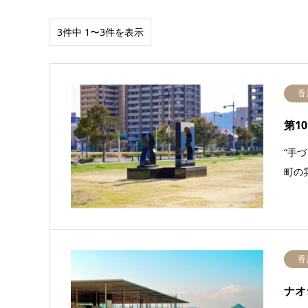
3件中 1〜3件を表示
香
第1
“手
町の
香
ナオ