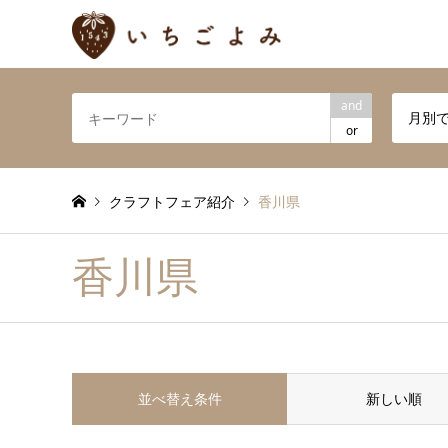
and
月別
or
クラフトフェア紹介
香川県
香川県
並べ替え条件
新しい順