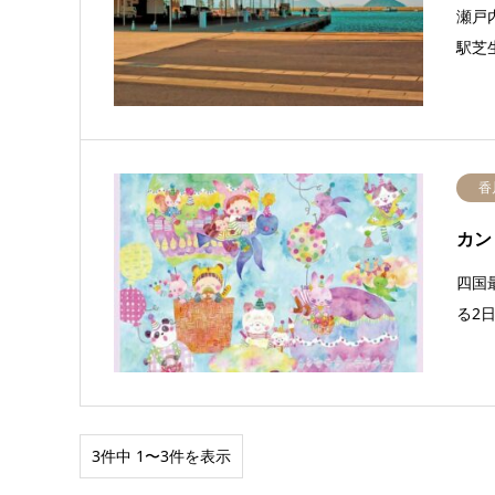
瀬戸
駅芝
香
カン
四国
る2
3件中 1〜3件を表示