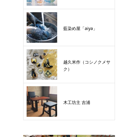
藍染め屋「aiya」
越久米作（コシノクメサ
ク）
木工坊主 吉浦