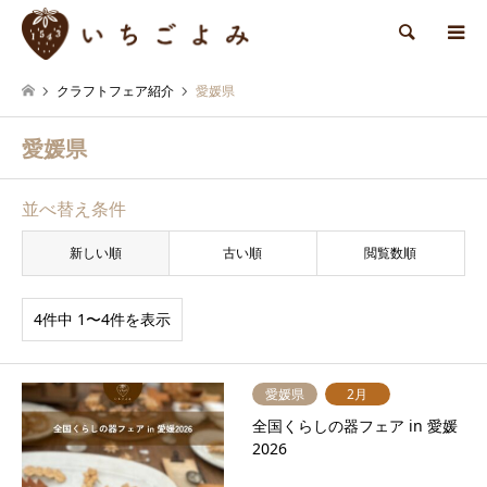
検索
クラフトフェア紹介
愛媛県
愛媛県
並べ替え条件
新しい順
古い順
閲覧数順
4件中 1〜4件を表示
愛媛県
2月
全国くらしの器フェア in 愛媛
2026