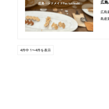
広島ハ
広島
島産
4件中 1〜4件を表示