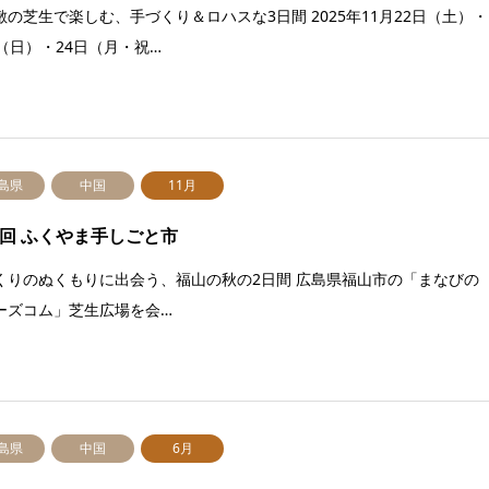
敷の芝生で楽しむ、手づくり＆ロハスな3日間 2025年11月22日（土）・
日（日）・24日（月・祝…
島県
中国
11月
4回 ふくやま手しごと市
くりのぬくもりに出会う、福山の秋の2日間 広島県福山市の「まなびの
ーズコム」芝生広場を会…
島県
中国
6月