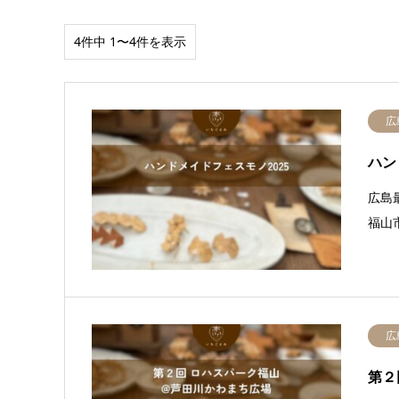
4件中 1〜4件を表示
広
ハン
広島
福山
広
第２