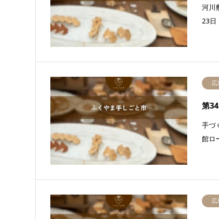
河川
23
広
第3
手づ
館ロ
広