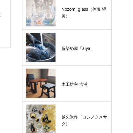
Nozomi glass（佐藤 望
広
美）
藍染め屋「aiya」
木工坊主 吉浦
越久米作（コシノクメサ
ク）