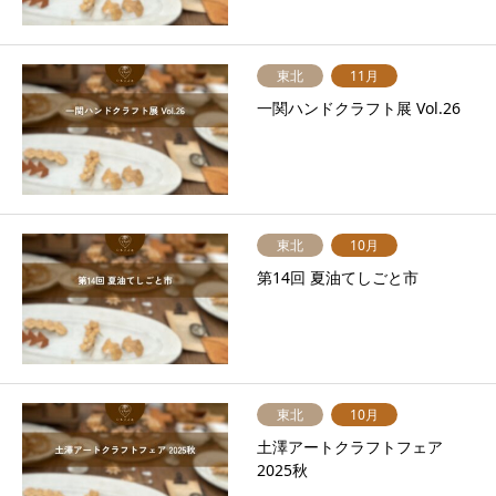
東北
11月
一関ハンドクラフト展 Vol.26
東北
10月
第14回 夏油てしごと市
東北
10月
土澤アートクラフトフェア
2025秋