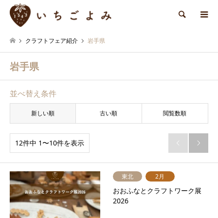
検索
クラフトフェア紹介
岩手県
岩手県
並べ替え条件
新しい順
古い順
閲覧数順
12件中 1〜10件を表示


東北
2月
おおふなとクラフトワーク展
2026