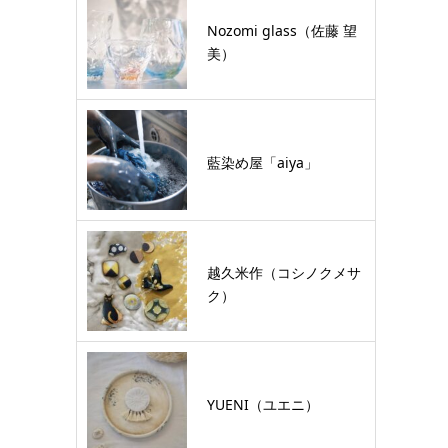
Nozomi glass（佐藤 望
美）
藍染め屋「aiya」
越久米作（コシノクメサ
ク）
YUENI（ユエニ）