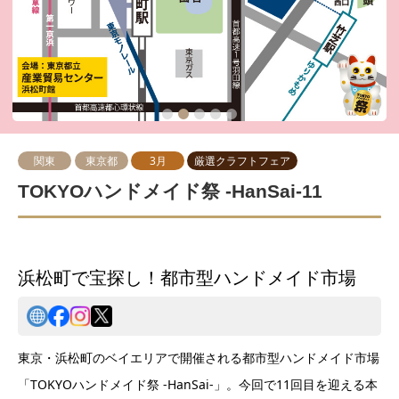
2
3
4
5
関東
東京都
3月
厳選クラフトフェア
TOKYOハンドメイド祭 -HanSai-11
浜松町で宝探し！都市型ハンドメイド市場
東京・浜松町のベイエリアで開催される都市型ハンドメイド市場
「TOKYOハンドメイド祭 -HanSai-」。今回で11回目を迎える本