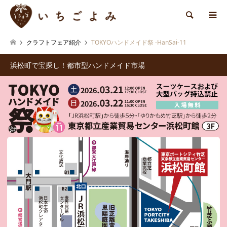
検索
クラフトフェア紹介
TOKYOハンドメイド祭 -HanSai-11
浜松町で宝探し！都市型ハンドメイド市場