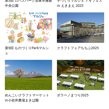
第5回 ロハスパーク加東＠播磨
手づくりマルシェ アキフェス
中央公園
in えきまえ 2025
第9回 ものづくりParkマルシ
クラフトフェアちちぶ2025
ェ
めんこいクラフトマーケット
ポラーノまつり2025
in小岩井農場まきば園