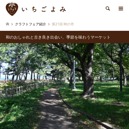
検索
クラフトフェア紹介
第21回 時の市
和のおしゃれと古き良き出会い、季節を味わうマーケット