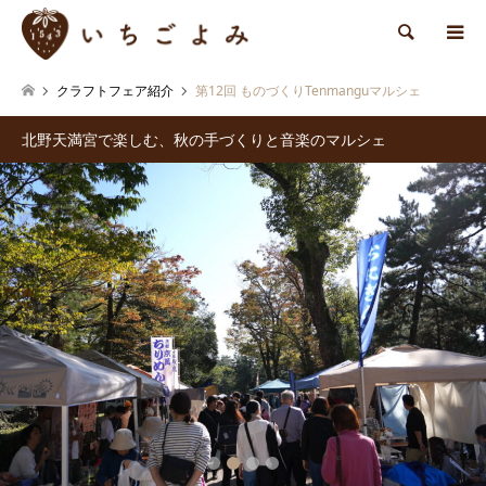
検索
クラフトフェア紹介
第12回 ものづくりTenmanguマルシェ
北野天満宮で楽しむ、秋の手づくりと音楽のマルシェ
1
2
3
4