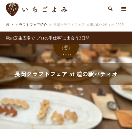
検索
クラフトフェア紹介
長岡クラフトフェア at 道の駅パティオ 2025
秋の芝生広場で“プロの手仕事”に出会う3日間