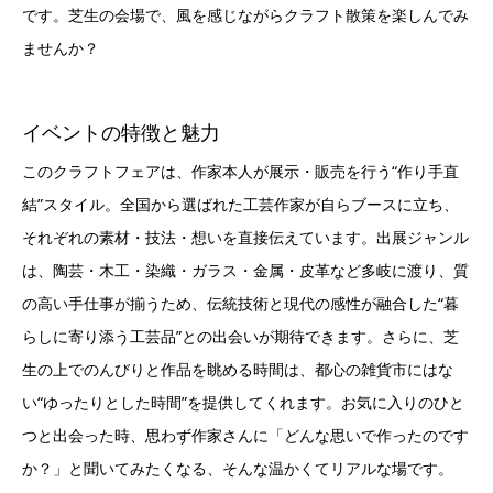
です。芝生の会場で、風を感じながらクラフト散策を楽しんでみ
ませんか？
イベントの特徴と魅力
このクラフトフェアは、作家本人が展示・販売を行う“作り手直
結”スタイル。全国から選ばれた工芸作家が自らブースに立ち、
それぞれの素材・技法・想いを直接伝えています。出展ジャンル
は、陶芸・木工・染織・ガラス・金属・皮革など多岐に渡り、質
の高い手仕事が揃うため、伝統技術と現代の感性が融合した“暮
らしに寄り添う工芸品”との出会いが期待できます。さらに、芝
生の上でのんびりと作品を眺める時間は、都心の雑貨市にはな
い“ゆったりとした時間”を提供してくれます。お気に入りのひと
つと出会った時、思わず作家さんに「どんな思いで作ったのです
か？」と聞いてみたくなる、そんな温かくてリアルな場です。