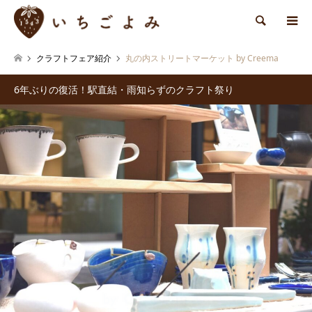
検索
クラフトフェア紹介
丸の内ストリートマーケット by Creema
6年ぶりの復活！駅直結・雨知らずのクラフト祭り
1
2
3
4