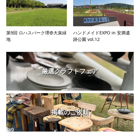
第9回 ロハスパーク堺@大泉緑
ハンドメイドEXPO in 安満遺
地
跡公園 vol.12
厳選クラフトフェア
掲載のご依頼