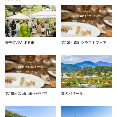
善光寺びんずる市
第10回 森町クラフトフェア
第18回 吹田山田手作り市
森のバザール