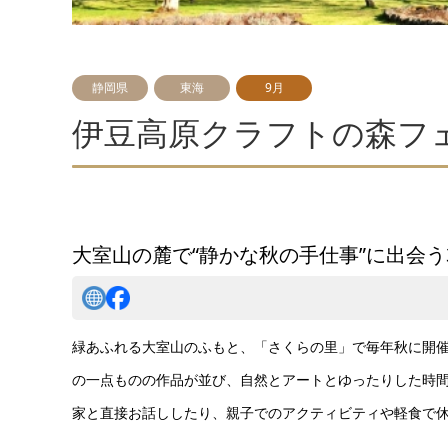
静岡県
東海
9月
伊豆高原クラフトの森フ
大室山の麓で“静かな秋の手仕事”に出会う
緑あふれる大室山のふもと、「さくらの里」で毎年秋に開
の一点ものの作品が並び、自然とアートとゆったりした時
家と直接お話ししたり、親子でのアクティビティや軽食で