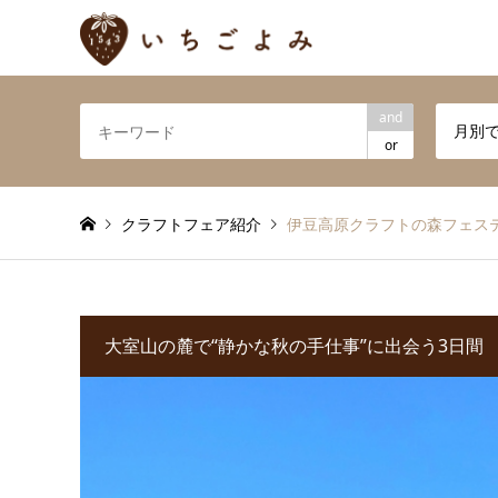
and
月別
or
クラフトフェア紹介
伊豆高原クラフトの森フェス
大室山の麓で“静かな秋の手仕事”に出会う3日間