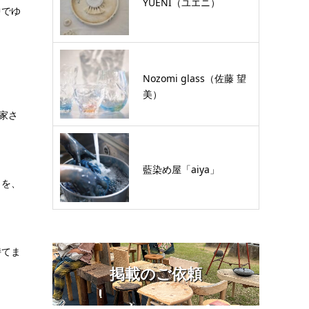
YUENI（ユエニ）
中でゆ
Nozomi glass（佐藤 望
美）
家さ
藍染め屋「aiya」
さを、
持てま
掲載のご依頼