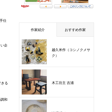
手仕
作家紹介
おすすめ作家
しい企
越久米作（コシノクメサ
ク）
木工坊主 吉浦
できる
の調和