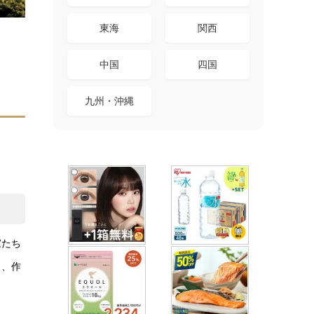
東海
関西
中国
四国
九州・沖縄
家たち
り、作