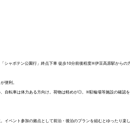
「シャボテン公園行」終点下車 徒歩10分前後程度※伊豆高原駅からの
」が便利。
め、自転車は体力ある方向け。荷物は軽めが◎。※駐輪場等施設の確認
数。イベント参加の拠点として前泊・後泊のプランを組むとゆったり楽