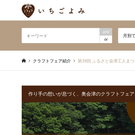
and
月別
or
クラフトフェア紹介
第39回 ふるさと会津工人まつ
作り手の想いが息づく、奥会津のクラフトフェア