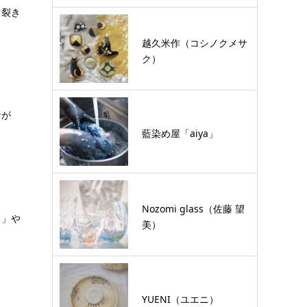
、裂き
越久米作（コシノクメサ
ク）
なが
藍染め屋「aiya」
Nozomi glass（佐藤 望
り」や
美）
YUENI（ユエニ）