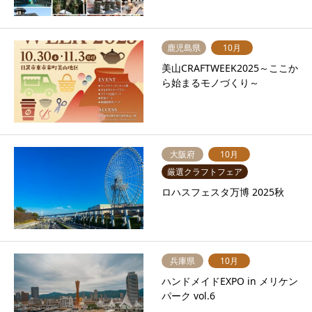
鹿児島県
10月
美山CRAFTWEEK2025～ここか
ら始まるモノづくり～
大阪府
10月
厳選クラフトフェア
ロハスフェスタ万博 2025秋
兵庫県
10月
ハンドメイドEXPO in メリケン
パーク vol.6