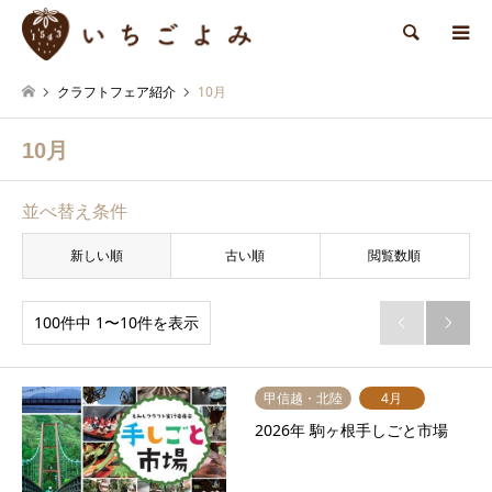
検索
クラフトフェア紹介
10月
10月
並べ替え条件
新しい順
古い順
閲覧数順
100件中 1〜10件を表示


甲信越・北陸
4月
2026年 駒ヶ根手しごと市場