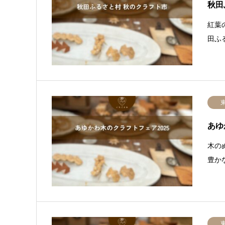
秋田
紅葉
田ふ
あゆ
木の
豊か