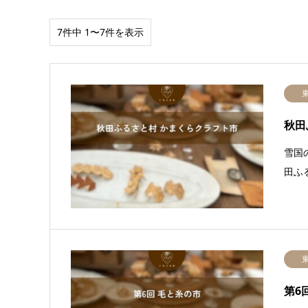
7件中 1〜7件を表示
秋田
雪国
田ふ
第6