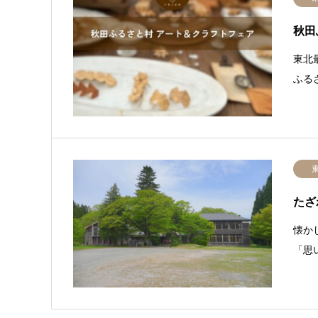
秋田
東北
ふる
たざ
懐か
「思