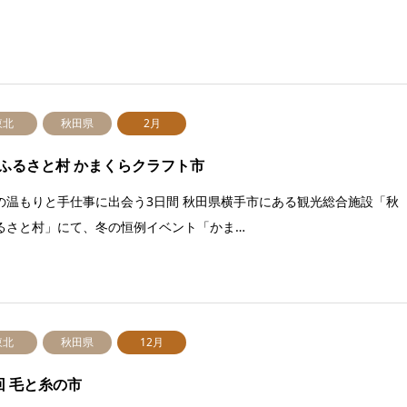
東北
秋田県
2月
ふるさと村 かまくらクラフト市
の温もりと手仕事に出会う3日間 秋田県横手市にある観光総合施設「秋
るさと村」にて、冬の恒例イベント「かま…
東北
秋田県
12月
回 毛と糸の市