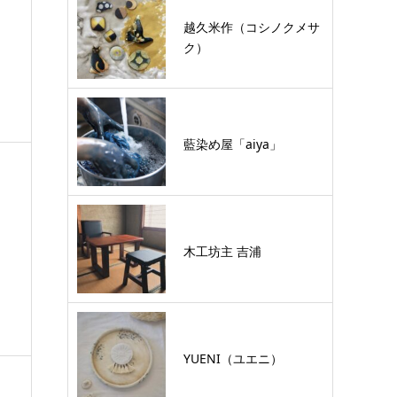
越久米作（コシノクメサ
ク）
藍染め屋「aiya」
木工坊主 吉浦
YUENI（ユエニ）