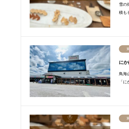
雪の
積も
にか
鳥海
「に