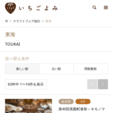
検索
クラフトフェア紹介
東海
東海
TOUKAI
並べ替え条件
新しい順
古い順
閲覧数順
63件中 1〜10件を表示


岐阜県
4月
第40回美殿町春祭～キモノマ