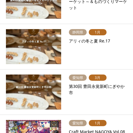
ーケット～＆ものづくりマーケ
ット
静岡県
1月
アリィの冬と夏 Re.17
愛知県
3月
第30回 豊田永覚新町にぎやか
市
愛知県
1月
Craft Market NAGOYA Vol.08