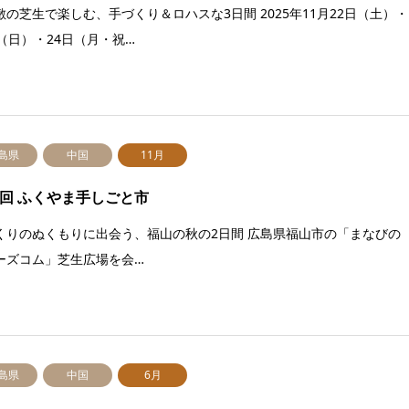
敷の芝生で楽しむ、手づくり＆ロハスな3日間 2025年11月22日（土）・
日（日）・24日（月・祝…
島県
中国
11月
4回 ふくやま手しごと市
くりのぬくもりに出会う、福山の秋の2日間 広島県福山市の「まなびの
ーズコム」芝生広場を会…
島県
中国
6月