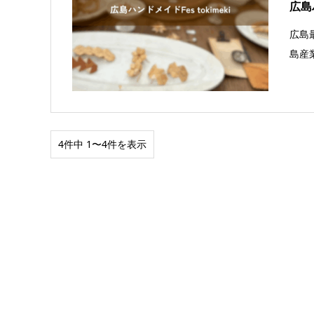
広島ハ
広島
島産
4件中 1〜4件を表示