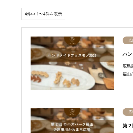
4件中 1〜4件を表示
広
ハン
広島
福山
広
第２