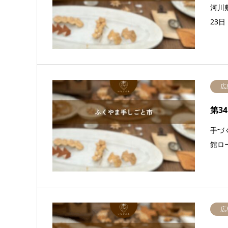
河川
23
広
第3
手づ
館ロ
広