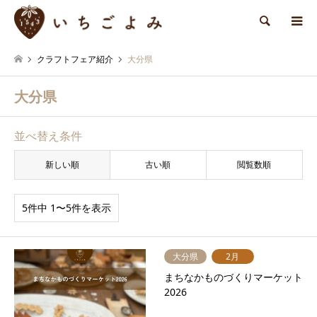
検索
クラフトフェア紹介
大分県
大分県
並べ替え条件
新しい順
古い順
閲覧数順
5件中 1〜5件を表示
大分県
2月
まちなかものづくりマーケット
2026