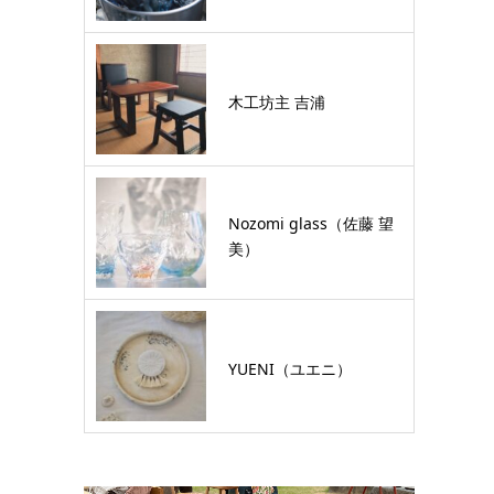
木工坊主 吉浦
Nozomi glass（佐藤 望
美）
YUENI（ユエニ）