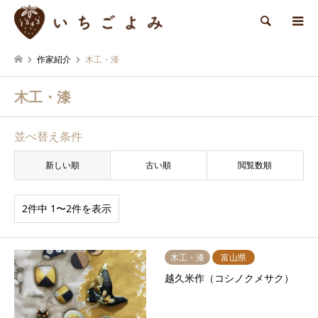
検索
作家紹介
木工・漆
木工・漆
並べ替え条件
新しい順
古い順
閲覧数順
2件中 1〜2件を表示
木工・漆
富山県
越久米作（コシノクメサク）