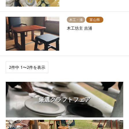
木工・漆
富山県
木工坊主 吉浦
2件中 1〜2件を表示
厳選クラフトフェア