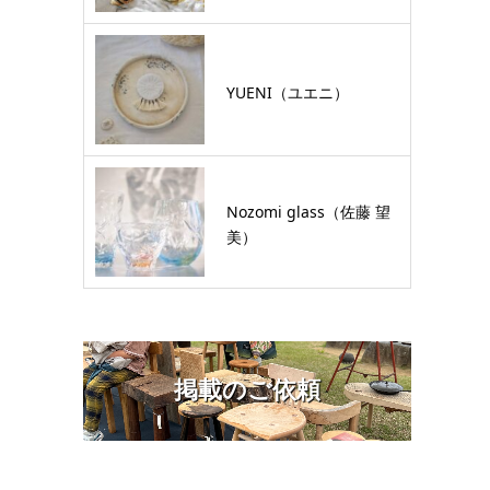
YUENI（ユエニ）
Nozomi glass（佐藤 望
美）
掲載のご依頼