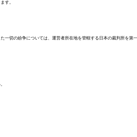
します。
じた一切の紛争については、運営者所在地を管轄する日本の裁判所を第
い。